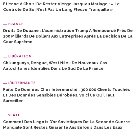
Etienne A Choisi De Rester Vierge Jusqu’au Mariage : « Le
Contrôle De Soi N’est Pas Un Long Fleuve Tranquille »
FRANCE
Droits De Douane : L’administration Trump A Remboursé Près De
100 Milliards De Dollars Aux Entreprises Après La Décision De La
Cour Suprême
LIBÉRATION
Chikungunya, Dengue, West Nile… De Nouveaux Cas
Autochtones Identifiés Dans Le Sud De La France
L’INTERNAUTE
Fuite De Données Chez Intermarché : 300 000 Clients Touchés
Et Des Données Sensibles Dérobées, Voici Ce Qu’il Faut
Surveiller
SLATE
Comment Des Lingots D’or Soviétiques De La Seconde Guerre
Mondiale Sont Restés Quarante Ans Enfouis Dans Les Eaux