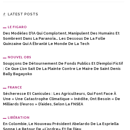
LATEST POSTS
LE FIGARO
Des Modèles D’IA Qui Complotent, Manipulent Des Humains Et
Sombrent Dans La Paranoïa… Les Dessous De La Folle
Quinzaine Qui A Ébranlé Le Monde De La Tech
NOUVEL OBS
Soupçons De Détournement De Fonds Publics Et D’emploi Fictif
: Ce Que L’on Sait De La Plainte Contre Le Maire De Saint Denis
Bally Bagayoko
FRANCE
Sécheresse Et Canicules : Les Agriculteurs, Qui Font Face À
Une « Une Catastrophe Climatique » Inédite, Ont Besoin « De
Milliards D’euros » D’aides, Selon La FNSEA
LIBÉRATION
En Colombie, Le Nouveau Président Abelardo De La Espriella
Sonne Le Retour De «l’ordre» Et De Dieu