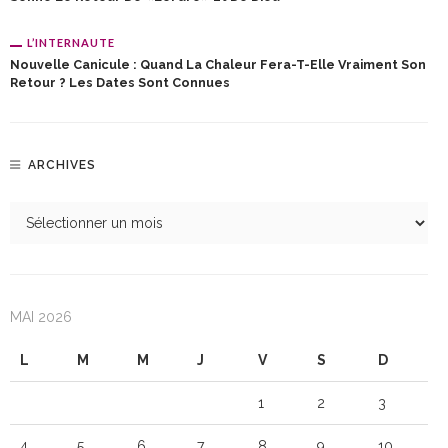
L’INTERNAUTE
Nouvelle Canicule : Quand La Chaleur Fera-T-Elle Vraiment Son
Retour ? Les Dates Sont Connues
ARCHIVES
MAI 2026
L
M
M
J
V
S
D
1
2
3
4
5
6
7
8
9
10