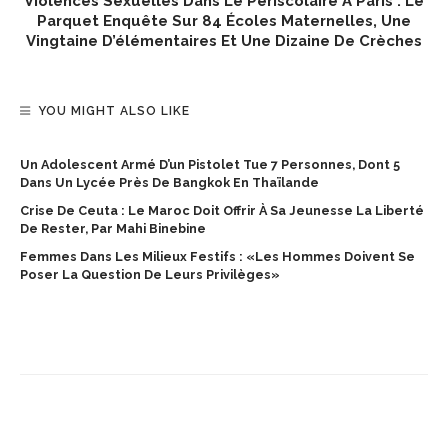
Violences Sexuelles Dans Le Périscolaire À Paris : Le
Parquet Enquête Sur 84 Écoles Maternelles, Une
Vingtaine D’élémentaires Et Une Dizaine De Crèches
YOU MIGHT ALSO LIKE
Un Adolescent Armé D’un Pistolet Tue 7 Personnes, Dont 5
Dans Un Lycée Près De Bangkok En Thaïlande
Crise De Ceuta : Le Maroc Doit Offrir À Sa Jeunesse La Liberté
De Rester, Par Mahi Binebine
Femmes Dans Les Milieux Festifs : «Les Hommes Doivent Se
Poser La Question De Leurs Privilèges»