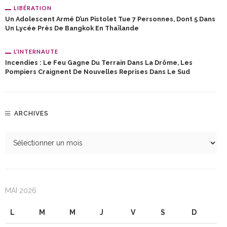
LIBÉRATION
Un Adolescent Armé D’un Pistolet Tue 7 Personnes, Dont 5 Dans
Un Lycée Près De Bangkok En Thaïlande
L’INTERNAUTE
Incendies : Le Feu Gagne Du Terrain Dans La Drôme, Les
Pompiers Craignent De Nouvelles Reprises Dans Le Sud
ARCHIVES
MAI 2026
L
M
M
J
V
S
D