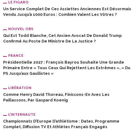
LE FIGARO
Un Service Complet De Ces Assiettes Anciennes Est Désormais
Vendu Jusqu’à 1000 Euros : Combien Valent Les Vôtres ?
NOUVEL OBS
Qui Est Todd Blanche, Cet Ancien Avocat De Donald Trump
Confirmé Au Poste De Ministre De La Justice ?
FRANCE
Présidentielle 2027 : François Bayrou Souhaite Une Grande
Primaire Entre « Tous Ceux Qui Rejettent Les Extrêmes », « Du
PS Jusqu’aux Gaullistes »
LIBÉRATION
Comme Henry David Thoreau, Finissons-En Avec Les
Paillassons, Par Gaspard Koenig
L’INTERNAUTE
Championnats D’Europe D’athlétisme : Dates, Programme
Complet, Diffusion TV Et Athlètes Français Engagés