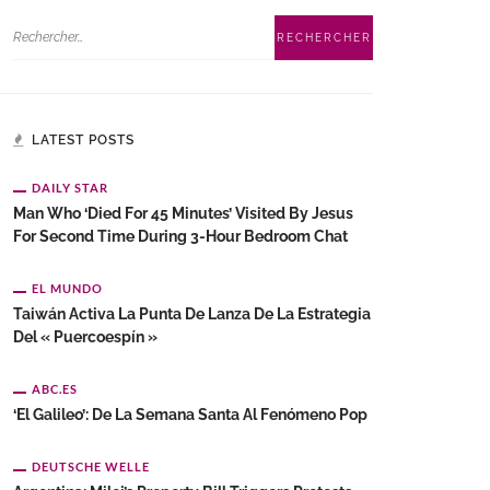
LATEST POSTS
DAILY STAR
Man Who ‘died For 45 Minutes’ Visited By Jesus
For Second Time During 3-Hour Bedroom Chat
EL MUNDO
Taiwán Activa La Punta De Lanza De La Estrategia
Del « Puercoespín »
ABC.ES
‘El Galileo’: De La Semana Santa Al Fenómeno Pop
DEUTSCHE WELLE