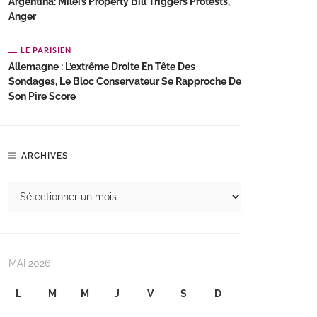
Argentina: Milei’s Property Bill Triggers Protests,
Anger
LE PARISIEN
Allemagne : L’extrême Droite En Tête Des
Sondages, Le Bloc Conservateur Se Rapproche De
Son Pire Score
ARCHIVES
MAI 2026
L
M
M
J
V
S
D