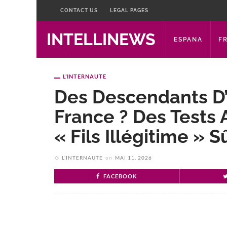
CONTACT US
LEGAL PAGES
INTELLINEWS
ESPANA
F
L’INTERNAUTE
Des Descendants D’A
France ? Des Tests 
« Fils Illégitime » S
L’INTERNAUTE
on
MAI 11, 2026
FACEBOOK