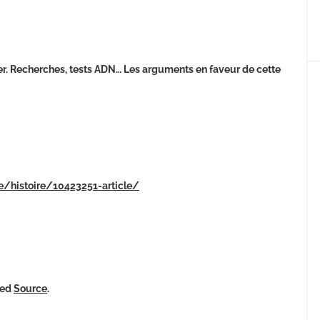
itler. Recherches, tests ADN… Les arguments en faveur de cette
te/histoire/10423251-article/
ked
Source
.