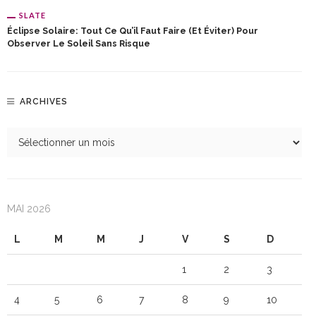
SLATE
Éclipse Solaire: Tout Ce Qu’il Faut Faire (et Éviter) Pour
Observer Le Soleil Sans Risque
ARCHIVES
MAI 2026
L
M
M
J
V
S
D
1
2
3
4
5
6
7
8
9
10