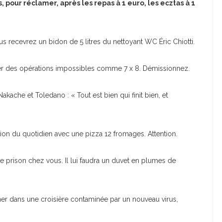
, pour réclamer, après les repas à 1 euro, les ecztas à 1
ous recevrez un bidon de 5 litres du nettoyant WC Éric Chiotti.
r des opérations impossibles comme 7 x 8. Démissionnez.
akache et Toledano : « Tout est bien qui finit bien, et
on du quotidien avec une pizza 12 fromages. Attention.
de prison chez vous. Il lui faudra un duvet en plumes de
r dans une croisière contaminée par un nouveau virus,