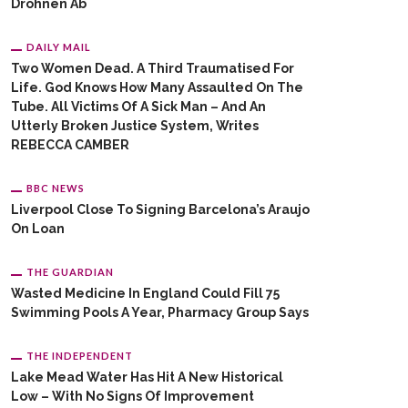
Drohnen Ab
DAILY MAIL
Two Women Dead. A Third Traumatised For
Life. God Knows How Many Assaulted On The
Tube. All Victims Of A Sick Man – And An
Utterly Broken Justice System, Writes
REBECCA CAMBER
BBC NEWS
Liverpool Close To Signing Barcelona’s Araujo
On Loan
THE GUARDIAN
Wasted Medicine In England Could Fill 75
Swimming Pools A Year, Pharmacy Group Says
THE INDEPENDENT
Lake Mead Water Has Hit A New Historical
Low – With No Signs Of Improvement