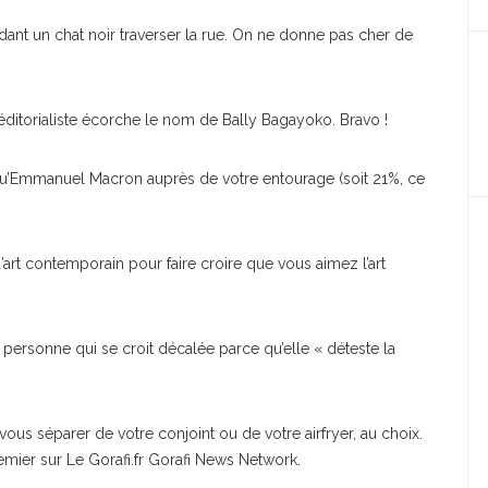
ant un chat noir traverser la rue. On ne donne pas cher de
éditorialiste écorche le nom de Bally Bagayoko. Bravo !
 qu’Emmanuel Macron auprès de votre entourage (soit 21%, ce
’art contemporain pour faire croire que vous aimez l’art
 personne qui se croit décalée parce qu’elle « déteste la
vous séparer de votre conjoint ou de votre airfryer, au choix.
emier sur Le Gorafi.fr Gorafi News Network.