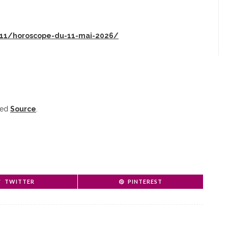
05/11/horoscope-du-11-mai-2026/
ked
Source
.
TWITTER
PINTEREST