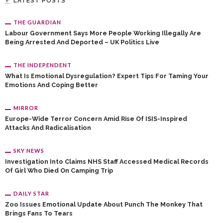
LATEST POSTS
THE GUARDIAN
Labour Government Says More People Working Illegally Are
Being Arrested And Deported – UK Politics Live
THE INDEPENDENT
What Is Emotional Dysregulation? Expert Tips For Taming Your
Emotions And Coping Better
MIRROR
Europe-Wide Terror Concern Amid Rise Of ISIS-Inspired
Attacks And Radicalisation
SKY NEWS
Investigation Into Claims NHS Staff Accessed Medical Records
Of Girl Who Died On Camping Trip
DAILY STAR
Zoo Issues Emotional Update About Punch The Monkey That
Brings Fans To Tears