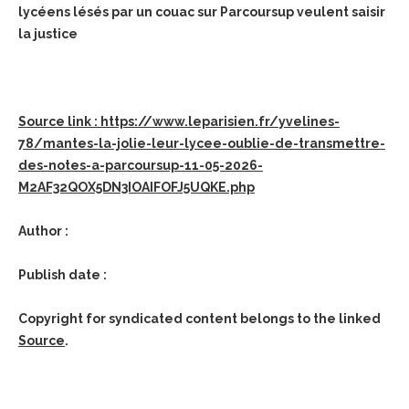
lycéens lésés par un couac sur Parcoursup veulent saisir
la justice
Source link : https://www.leparisien.fr/yvelines-
78/mantes-la-jolie-leur-lycee-oublie-de-transmettre-
des-notes-a-parcoursup-11-05-2026-
M2AF32QOX5DN3IOAIFOFJ5UQKE.php
Author :
Publish date :
Copyright for syndicated content belongs to the linked
Source
.