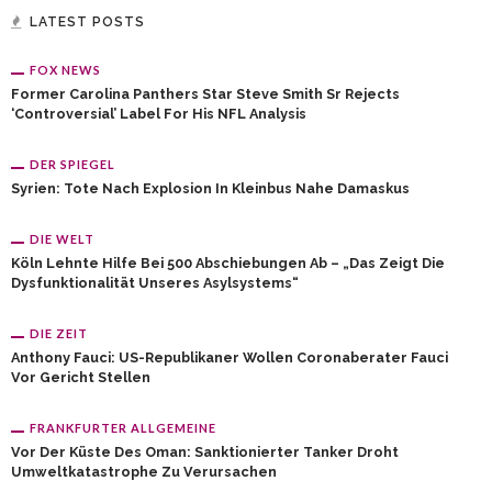
LATEST POSTS
FOX NEWS
Former Carolina Panthers Star Steve Smith Sr Rejects
‘controversial’ Label For His NFL Analysis
DER SPIEGEL
Syrien: Tote Nach Explosion In Kleinbus Nahe Damaskus
DIE WELT
Köln Lehnte Hilfe Bei 500 Abschiebungen Ab – „Das Zeigt Die
Dysfunktionalität Unseres Asylsystems“
DIE ZEIT
Anthony Fauci: US-Republikaner Wollen Coronaberater Fauci
Vor Gericht Stellen
FRANKFURTER ALLGEMEINE
Vor Der Küste Des Oman: Sanktionierter Tanker Droht
Umweltkatastrophe Zu Verursachen