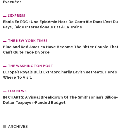
Évacuées
L’EXPRESS
Ebola En RDC : Une Épidémie Hors De Contrôle Dans L’est Du
Pays, L’aide Internationale Est À La Traîne
THE NEW YORK TIMES
Blue And Red America Have Become The Bitter Couple That
Can’t Quite Face Divorce
THE WASHINGTON POST
Europe’s Royals Built Extraordinarily Lavish Retreats. Here’s
Where To Visit.
FOX NEWS
IN CHARTS: A Visual Breakdown Of The Smithsonian’s Billion-
Dollar Taxpayer-Funded Budget
ARCHIVES