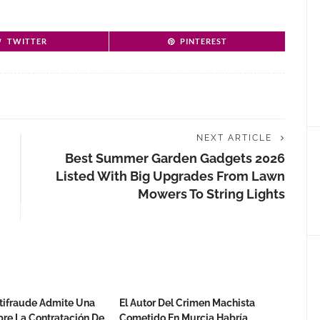
TWITTER
PINTEREST
NEXT ARTICLE
Best Summer Garden Gadgets 2026
Listed With Big Upgrades From Lawn
Mowers To String Lights
ntifraude Admite Una
El Autor Del Crimen Machista
re La Contratación De
Cometido En Murcia Habría