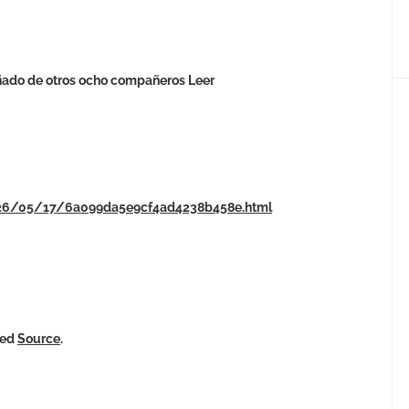
ñado de otros ocho compañeros Leer
2026/05/17/6a099da5e9cf4ad4238b458e.html
ked
Source
.