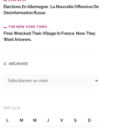
Élections En Allemagne : La Nouvelle Offensive De
Désinformation Russe
THE NEW YORK TIMES
Fires Wrecked Their Village In France. Now They
Want Answers.
ARCHIVES
MAI 2026
L
M
M
J
V
S
D