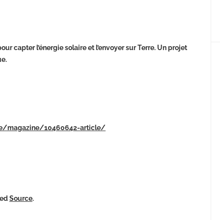
ur capter l’énergie solaire et l’envoyer sur Terre. Un projet
ue.
lite/magazine/10460642-article/
ked
Source
.