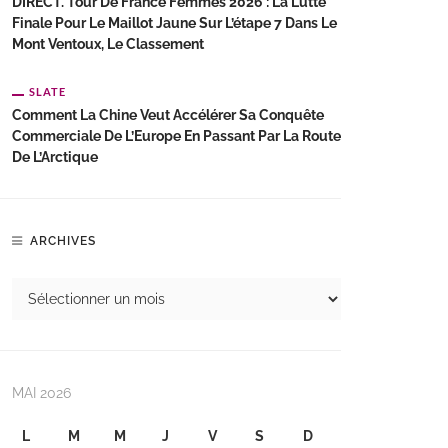
DIRECT. Tour De France Femmes 2026 : La Lutte
Finale Pour Le Maillot Jaune Sur L’étape 7 Dans Le
Mont Ventoux, Le Classement
SLATE
Comment La Chine Veut Accélérer Sa Conquête
Commerciale De L’Europe En Passant Par La Route
De L’Arctique
ARCHIVES
MAI 2026
L
M
M
J
V
S
D