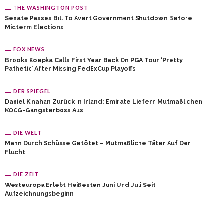
THE WASHINGTON POST
Senate Passes Bill To Avert Government Shutdown Before
Midterm Elections
FOX NEWS
Brooks Koepka Calls First Year Back On PGA Tour ‘pretty
Pathetic’ After Missing FedExCup Playoffs
DER SPIEGEL
Daniel Kinahan Zurück In Irland: Emirate Liefern Mutmaßlichen
KOCG-Gangsterboss Aus
DIE WELT
Mann Durch Schüsse Getötet – Mutmaßliche Täter Auf Der
Flucht
DIE ZEIT
Westeuropa Erlebt Heißesten Juni Und Juli Seit
Aufzeichnungsbeginn