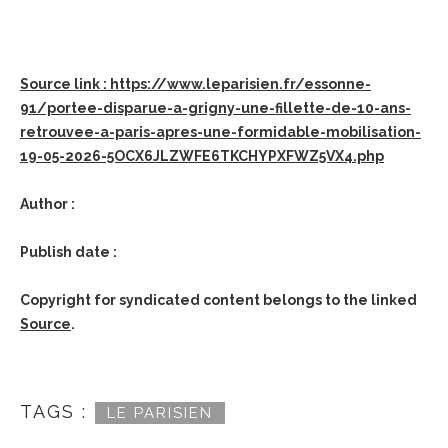
Source link : https://www.leparisien.fr/essonne-
91/portee-disparue-a-grigny-une-fillette-de-10-ans-
retrouvee-a-paris-apres-une-formidable-mobilisation-
19-05-2026-5OCX6JLZWFE6TKCHYPXFWZ5VX4.php
Author :
Publish date :
Copyright for syndicated content belongs to the linked
Source
.
TAGS :
LE PARISIEN