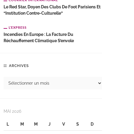
Le Red Star, Doyen Des Clubs De Foot Parisiens Et
“institution Contre-Culturelle”
L’EXPRESS
Incendies En Europe : La Facture Du
Réchauffement Climatique S’envole
ARCHIVES
MAI 2026
L
M
M
J
V
S
D