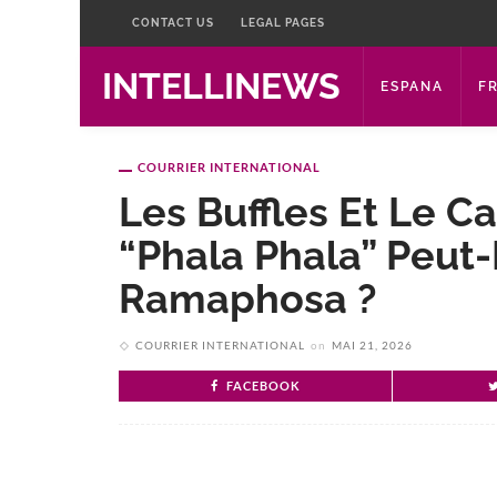
CONTACT US
LEGAL PAGES
INTELLINEWS
ESPANA
F
COURRIER INTERNATIONAL
Les Buffles Et Le C
“Phala Phala” Peut-
Ramaphosa ?
COURRIER INTERNATIONAL
on
MAI 21, 2026
FACEBOOK