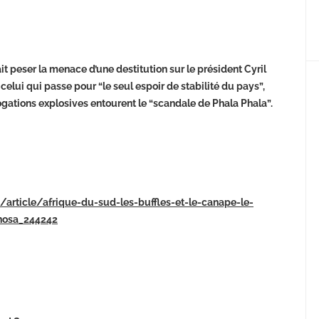
t peser la menace d’une destitution sur le président Cyril
elui qui passe pour “le seul espoir de stabilité du pays”,
rogations explosives entourent le “scandale de Phala Phala”.
m/article/afrique-du-sud-les-buffles-et-le-canape-le-
phosa_244242