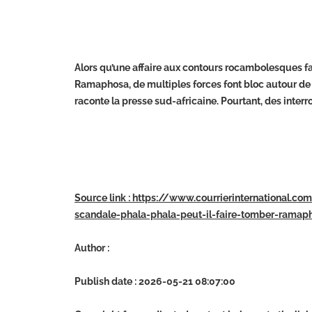
Alors qu’une affaire aux contours rocambolesques fai
Ramaphosa, de multiples forces font bloc autour de c
raconte la presse sud-africaine. Pourtant, des inter
Source link : https://www.courrierinternational.co
scandale-phala-phala-peut-il-faire-tomber-rama
Author :
Publish date : 2026-05-21 08:07:00