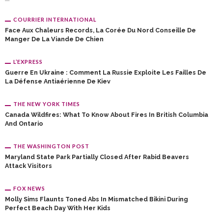
COURRIER INTERNATIONAL
Face Aux Chaleurs Records, La Corée Du Nord Conseille De
Manger De La Viande De Chien
L’EXPRESS
Guerre En Ukraine : Comment La Russie Exploite Les Failles De
La Défense Antiaérienne De Kiev
THE NEW YORK TIMES
Canada Wildfires: What To Know About Fires In British Columbia
And Ontario
THE WASHINGTON POST
Maryland State Park Partially Closed After Rabid Beavers
Attack Visitors
FOX NEWS
Molly Sims Flaunts Toned Abs In Mismatched Bikini During
Perfect Beach Day With Her Kids