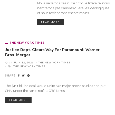
Nous ne ferons pas ici de critique littéraire, nous
n’entrerons pas dans les querelles idéologiques
et nous reviendrons encore moins
READ MORE
THE NEW YORK TIMES
Justice Dept. Clears Way For Paramount-Warner
Bros. Merger
on
JUIN 12, 2026
THE NEW YORK TIMES
THE NEW YORK TIMES
SHARE
The $111 billion deal would unite two major movie studios and put
CNN under the same roof as CBS News.
READ MORE