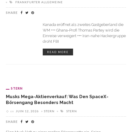
FRANKFURTER ALLGEMEINE
SHARE
Kanada eröffnet als zweites Gastgeberland die
WM +++ Ghana-Profi Thomas Partey wird die
Einreise verweigert +++ Iran-nahe Hackergruppe
droht FBI
READ MORE
STERN
Musks Mega-Aktienverkauf: Was Den SpaceX-
Börsengang Besonders Macht
on
JUIN 12, 2026
STERN
STERN
SHARE