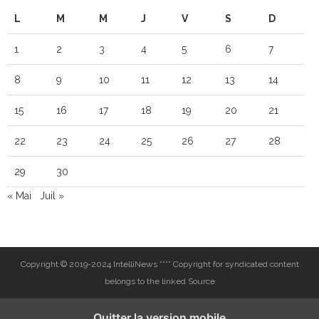
L
M
M
J
V
S
D
1
2
3
4
5
6
7
8
9
10
11
12
13
14
15
16
17
18
19
20
21
22
23
24
25
26
27
28
29
30
« Mai
Juil »
Copyright © 2019-2024 IntelliNews **** Copyright for syndicated content
belongs to the linked Source
Quitter la version mobile