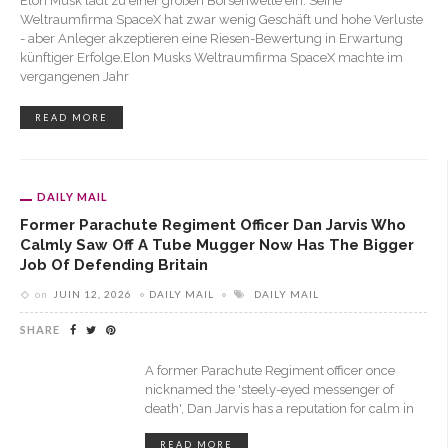
Elon Musk lädt zu einer großen Börsenwette ein. Seine
Weltraumfirma SpaceX hat zwar wenig Geschäft und hohe Verluste
- aber Anleger akzeptieren eine Riesen-Bewertung in Erwartung
künftiger Erfolge.Elon Musks Weltraumfirma SpaceX machte im
vergangenen Jahr
READ MORE
DAILY MAIL
Former Parachute Regiment Officer Dan Jarvis Who
Calmly Saw Off A Tube Mugger Now Has The Bigger
Job Of Defending Britain
on
JUIN 12, 2026
DAILY MAIL
DAILY MAIL
SHARE
A former Parachute Regiment officer once
nicknamed the 'steely-eyed messenger of
death', Dan Jarvis has a reputation for calm in
READ MORE