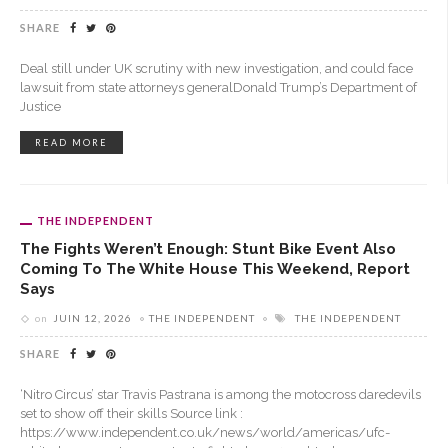
SHARE
Deal still under UK scrutiny with new investigation, and could face
lawsuit from state attorneys generalDonald Trump’s Department of
Justice
READ MORE
THE INDEPENDENT
The Fights Weren’t Enough: Stunt Bike Event Also
Coming To The White House This Weekend, Report
Says
on
JUIN 12, 2026
THE INDEPENDENT
THE INDEPENDENT
SHARE
‘Nitro Circus’ star Travis Pastrana is among the motocross daredevils
set to show off their skills Source link :
https://www.independent.co.uk/news/world/americas/ufc-