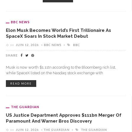
BBC NEWS
Elon Musk Becomes World’s First Trillionaire As
SpaceX Soars In Stock Market Debut
on
JUIN 12, 2026
BBC NEWS
BBC
SHARE
Musk is now worth $1.11tn according to the Bloomberg rich list,
while SpaceX listed on the Nasdaq stock exchange with
READ MORE
THE GUARDIAN
US Justice Department Approves $111bn Merger Of
Paramount And Warner Bros Discovery
on
JUIN 12, 2026
THE GUARDIAN
THE GUARDIAN