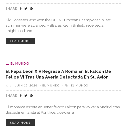
SHARE
Six Lionesses who won the UEFA European Championship last
summer were awarded MBEs, as Kevin Sinfield received a
knighthood and
READ MORE
EL MUNDO
El Papa León XIV Regresa A Roma En El Falcon De
Felipe VI Tras Una Avería Detectada En Su Avión
on
JUIN 12, 2026
EL MUNDO
EL MUNDO
SHARE
El monarca espera en Tenerife otro Falcon para volver a Madrid, tras
despedir en la isla al Pontífice, que cierra
READ MORE