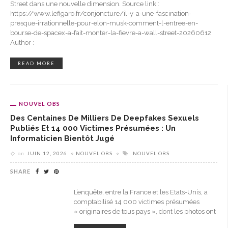
Street dans une nouvelle dimension. Source link :
https://www.lefigaro.fr/conjoncture/il-y-a-une-fascination-
presque-irrationnelle-pour-elon-musk-comment-l-entree-en-
bourse-de-spacex-a-fait-monter-la-fievre-a-wall-street-20260612
Author :
READ MORE
NOUVEL OBS
Des Centaines De Milliers De Deepfakes Sexuels
Publiés Et 14 000 Victimes Présumées : Un
Informaticien Bientôt Jugé
on
JUIN 12, 2026
NOUVEL OBS
NOUVEL OBS
SHARE
L’enquête, entre la France et les Etats-Unis, a
comptabilisé 14 000 victimes présumées
« originaires de tous pays », dont les photos ont