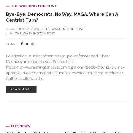
THE WASHINGTON POST
Bye-Bye, Democrats. No Way, MAGA. Where Can A
Centrist Turn?
on
JUIN 12, 2026
THE WASHINGTON POST
THE WASHINGTON POST
SHARE
Polarization, student absenteeism, picket fences and ‘Shear
Madness,' in readers’ eyes. Source link :
https://www.washingtonpost.com/opinions/2026/06/12/trump-
approval-woke-democrats-student-absenteeism-shear-madness/
Author : Letters to the
READ MORE
FOX NEWS