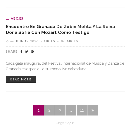
ABC.ES
Encuentro En Granada De Zubin Mehta Y La Reina
Doña Sofía Con Mozart Como Testigo
on
JUIN 12, 2026
ABC.ES
ABC.ES
SHARE
Cada gala inaugural del Festival Internacional de Música y Danza de
Granada es especial, a su modo. No cabe duda
READ MORE
1
2
3
…
11
Page 1 of 11