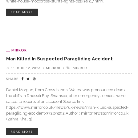
white-house-motocross-stunts-fights-b2994917.html
READ MORE
MIRROR
Man Killed In Suspected Paragliding Accident
on
JUIN 12, 2026
MIRROR
MIRROR
SHARE
Daniel Morgan, from Cross Hands, Wales, was pronounced dead at
the cliffs in Rhossili Bay, Swansea, after emergency services were
called to reports of an accident Source link :
https://www.mirror.co.uk/news/uk-news/man-killed-suspected-
paragliding-accident-37289292 Author : mirrornews@mirror.co.uk
(Zahra Khaliq)
READ MORE