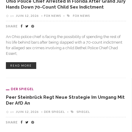
Ohio Police Chief Arrested In Florida After Grand Jury
Hands Down 70-Count Child Sex Indictment
on
JUIN 12, 2026
FOX NEWS
FOX NEWS
SHARE
An Ohio police chief is facing the possibility of spending the rest of
his life behind bars after being slapped with a 70-count indictment
for alleged sex crimes involving a child.Bethel Police Chief Chad
Essert,
READ MORE
DER SPIEGEL
Peer Steinbrück Regt Neue Strategie Im Umgang Mit
Der AfD An
on
JUIN 12, 2026
DER SPIEGEL
SPIEGEL
SHARE