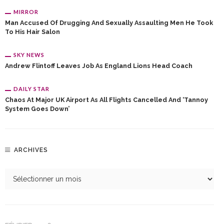
MIRROR
Man Accused Of Drugging And Sexually Assaulting Men He Took
To His Hair Salon
SKY NEWS
Andrew Flintoff Leaves Job As England Lions Head Coach
DAILY STAR
Chaos At Major UK Airport As All Flights Cancelled And ‘tannoy
System Goes Down’
ARCHIVES