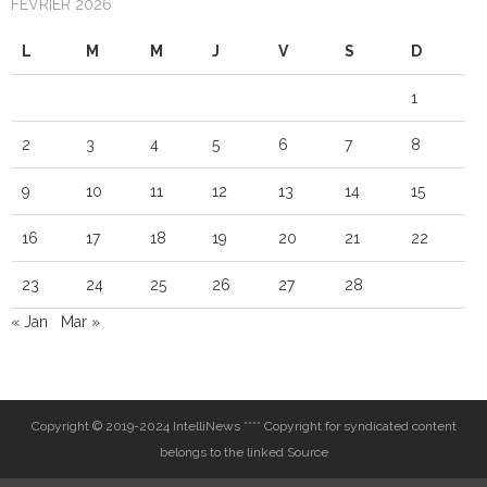
FÉVRIER 2026
L
M
M
J
V
S
D
1
2
3
4
5
6
7
8
9
10
11
12
13
14
15
16
17
18
19
20
21
22
23
24
25
26
27
28
« Jan
Mar »
Copyright © 2019-2024 IntelliNews **** Copyright for syndicated content
belongs to the linked Source