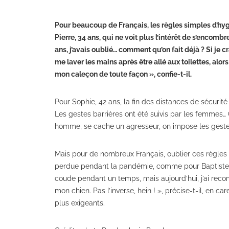
Pour beaucoup de Français, les règles simples d’hyg
Pierre, 34 ans, qui ne voit plus l’intérêt de s’encomb
ans, j’avais oublié… comment qu’on fait déjà ? Si je 
me laver les mains après être allé aux toilettes, al
mon caleçon de toute façon », confie-t-il.
Pour Sophie, 42 ans, la fin des distances de sécurité
Les gestes barrières ont été suivis par les femmes… 
homme, se cache un agresseur, on impose les gestes 
Mais pour de nombreux Français, oublier ces règles
perdue pendant la pandémie, comme pour Baptiste, 34
coude pendant un temps, mais aujourd’hui, j’ai reco
mon chien. Pas l’inverse, hein ! », précise-t-il, en 
plus exigeants.