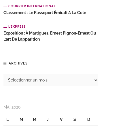
COURRIER INTERNATIONAL
Classement : Le Passeport Émirati A La Cote
L’EXPRESS
Exposition : À Martigues, Ernest Pignon-Ernest Ou
L’art De L’apparition
ARCHIVES
MAI 2026
L
M
M
J
V
S
D