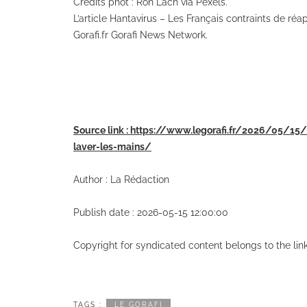
Crédits phot : Ron Lach via Pexels.
L’article Hantavirus – Les Français contraints de ré
Gorafi.fr Gorafi News Network.
Source link : https://www.legorafi.fr/2026/05/15/
laver-les-mains/
Author : La Rédaction
Publish date : 2026-05-15 12:00:00
Copyright for syndicated content belongs to the li
TAGS :
LE GORAFI