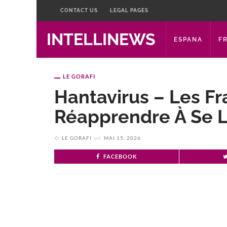
CONTACT US
LEGAL PAGES
INTELLINEWS
ESPANA
F
LE GORAFI
Hantavirus – Les Fr
Réapprendre À Se L
LE GORAFI
on
MAI 15, 2026
FACEBOOK