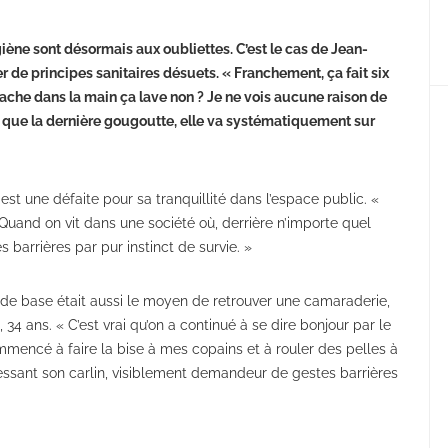
iène sont désormais aux oubliettes. C’est le cas de Jean-
rer de principes sanitaires désuets. « Franchement, ça fait six
crache dans la main ça lave non ? Je ne vois aucune raison de
ors que la dernière gougoutte, elle va systématiquement sur
 est une défaite pour sa tranquillité dans l’espace public. «
Quand on vit dans une société où, derrière n’importe quel
barrières par pur instinct de survie. »
 de base était aussi le moyen de retrouver une camaraderie,
 ans. « C’est vrai qu’on a continué à se dire bonjour par le
mmencé à faire la bise à mes copains et à rouler des pelles à
caressant son carlin, visiblement demandeur de gestes barrières