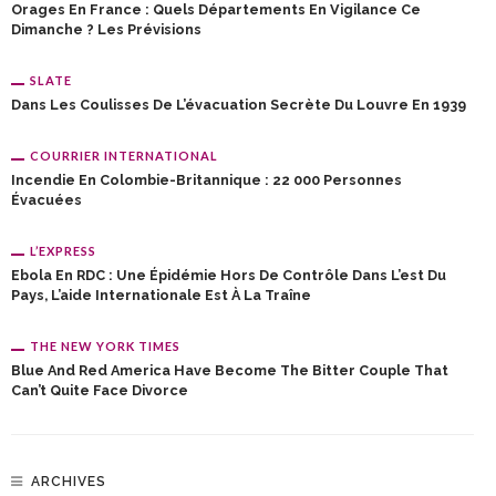
Orages En France : Quels Départements En Vigilance Ce
Dimanche ? Les Prévisions
SLATE
Dans Les Coulisses De L’évacuation Secrète Du Louvre En 1939
COURRIER INTERNATIONAL
Incendie En Colombie-Britannique : 22 000 Personnes
Évacuées
L’EXPRESS
Ebola En RDC : Une Épidémie Hors De Contrôle Dans L’est Du
Pays, L’aide Internationale Est À La Traîne
THE NEW YORK TIMES
Blue And Red America Have Become The Bitter Couple That
Can’t Quite Face Divorce
ARCHIVES