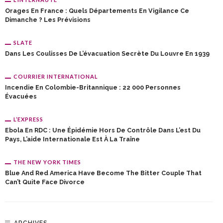
Orages En France : Quels Départements En Vigilance Ce
Dimanche ? Les Prévisions
SLATE
Dans Les Coulisses De L’évacuation Secrète Du Louvre En 1939
COURRIER INTERNATIONAL
Incendie En Colombie-Britannique : 22 000 Personnes
Évacuées
L’EXPRESS
Ebola En RDC : Une Épidémie Hors De Contrôle Dans L’est Du
Pays, L’aide Internationale Est À La Traîne
THE NEW YORK TIMES
Blue And Red America Have Become The Bitter Couple That
Can’t Quite Face Divorce