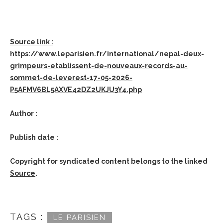
Source link :
https://www.leparisien.fr/international/nepal-deux-
grimpeurs-etablissent-de-nouveaux-records-au-
sommet-de-leverest-17-05-2026-
P5AFMV6BL5AXVE42DZ2UKJU3Y4.php
Author :
Publish date :
Copyright for syndicated content belongs to the linked
Source
.
TAGS :
LE PARISIEN