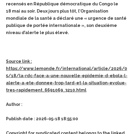
recensés en République démocratique du Congo le
18 mai au soir. Deux jours plus tôt, l’Organisation
mondiale de la santé a déclaré une « urgence de santé
publique de portée internationale », son deuxième
niveau d’alerte le plus élevé.
Source link :
https://www.lemonde.fr/international/article/2026/0
5/18/la-rdc-face-a-une-nouvelle-epidemie-d-ebola-l-
alerte-a-ete-donnee-trop-tard-et-la-situation-evolue-
tres-rapidement_6691069_3210.html
Author :
Publish date : 2026-05-18 18:55:00
Copyright for syndicated content belongs to the linked