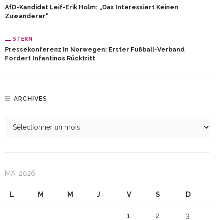
AfD-Kandidat Leif-Erik Holm: „Das Interessiert Keinen
Zuwanderer“
STERN
Pressekonferenz In Norwegen: Erster Fußball-Verband
Fordert Infantinos Rücktritt
ARCHIVES
MAI 2026
L
M
M
J
V
S
D
1
2
3