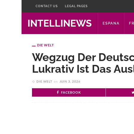
CONTACT US
LEGAL PAGES
INTELLINEWS
ESPANA
F
DIE WELT
Wegzug Der Deutsch
Lukrativ Ist Das Au
DIE WELT
on
JUIN 3, 2026
FACEBOOK