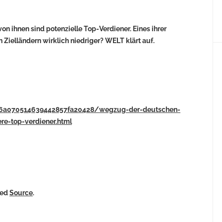
n ihnen sind potenzielle Top-Verdiener. Eines ihrer
n Zielländern wirklich niedriger? WELT klärt auf.
plus6a070514639442857fa20428/wegzug-der-deutschen-
ere-top-verdiener.html
ked
Source
.