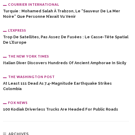
COURRIER INTERNATIONAL
Turquie : Mohamed Salah À Trabzon, Le “sauveur De La Mer
Noire” Que Personne N’avait Vu Venir
L’EXPRESS
Trop De Satellites, Pas Assez De Fusées : Le Casse-Tête Spatial
De L’Europe
THE NEW YORK TIMES
Italian Diver Discovers Hundreds Of Ancient Amphorae In Sicily
THE WASHINGTON POST
At Least 111 Dead As 7.4-Magnitude Earthquake Strikes
Colombia
FOX NEWS
100 Kodiak Driverless Trucks Are Headed For Public Roads
ARCHIVES