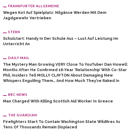
FRANKFURTER ALLGEMEINE
Wegen Kot Auf Spielplatz: Nilgänse Werden Mit Dem
Jagdgewehr Vertrieben
STERN
Schulstart: Handy In Der Schule Aus – Lust Auf Leistung Im
Unterricht An
DAILY MAIL
The Mystery Man Growing VERY Close To YouTuber Dan Howell:
Months After He Confirmed 16-Year ‘relationship’ With Co-Star
Phil, Insiders Tell MOLLY CLAYTON About Damaging New
Whispers Engulfing Them… And How Much They’ve Raked In
BBC NEWS
Man Charged With Killing Scottish Aid Worker In Greece
THE GUARDIAN
Firefighters Start To Contain Washington State Wildfires As
Tens Of Thousands Remain Displaced