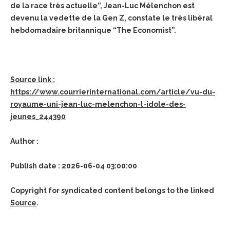
de la race très actuelle”, Jean-Luc Mélenchon est
devenu la vedette de la Gen Z, constate le très libéral
hebdomadaire britannique “The Economist”.
Source link :
https://www.courrierinternational.com/article/vu-du-
royaume-uni-jean-luc-melenchon-l-idole-des-
jeunes_244390
Author :
Publish date : 2026-06-04 03:00:00
Copyright for syndicated content belongs to the linked
Source
.