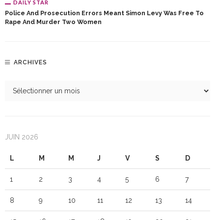
DAILY STAR
Police And Prosecution Errors Meant Simon Levy Was Free To
Rape And Murder Two Women
ARCHIVES
JUIN 2026
L
M
M
J
V
S
D
1
2
3
4
5
6
7
8
9
10
11
12
13
14