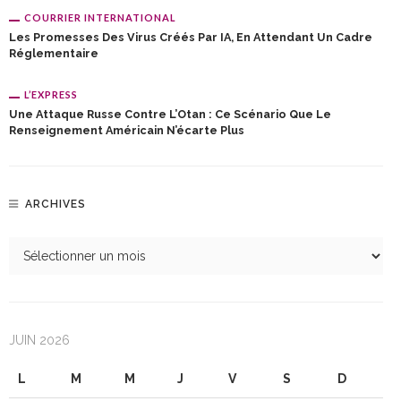
COURRIER INTERNATIONAL
Les Promesses Des Virus Créés Par IA, En Attendant Un Cadre
Réglementaire
L’EXPRESS
Une Attaque Russe Contre L’Otan : Ce Scénario Que Le
Renseignement Américain N’écarte Plus
ARCHIVES
JUIN 2026
L
M
M
J
V
S
D