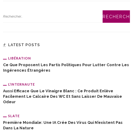
LATEST POSTS
LIBÉRATION
Ce Que Proposent Les Partis Politiques Pour Lutter Contre Les
Ingérences Étrangères
L’INTERNAUTE
Aussi Efficace Que Le Vinaigre Blanc : Ce Produit Enlève
Facilement Le Calcaire Des WC Et Sans Laisser De Mauvaise
Odeur
SLATE
Première Mondiale: Une IA Crée Des Virus Qui N’existent Pas
Dans La Nature