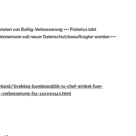
nsten von Bafög-Verbesserung +++ Pistorius lobt
Hennemann soll neuer Datenschutzbeauftragter werden +++
inland/liveblog-bundespolitik-ju-chef-winkel-fuer-
-verbesserung-faz-110093143.html