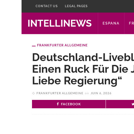
CONTACT US
LEGAL PAGES
INTELLINEWS
ESPANA
F
FRANKFURTER ALLGEMEINE
Deutschland-Livebl
Einen Ruck Für Die
Liebe Regierung“
FRANKFURTER ALLGEMEINE
on
JUIN 6, 2026
FACEBOOK