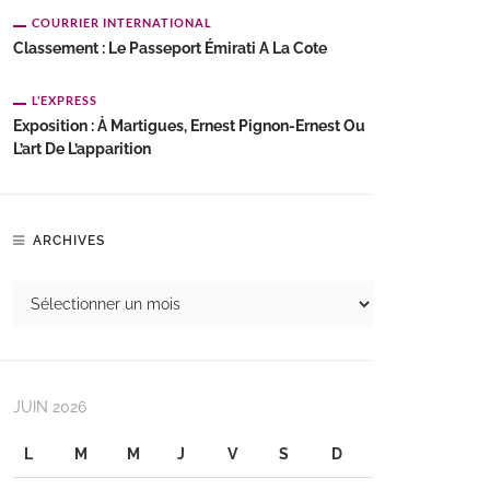
COURRIER INTERNATIONAL
Classement : Le Passeport Émirati A La Cote
L’EXPRESS
Exposition : À Martigues, Ernest Pignon-Ernest Ou
L’art De L’apparition
ARCHIVES
JUIN 2026
L
M
M
J
V
S
D