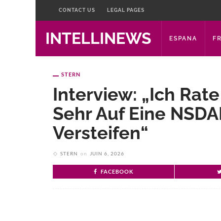
CONTACT US
LEGAL PAGES
INTELLINEWS
ESPANA
F
STERN
Interview: „Ich Rate
Sehr Auf Eine NSDA
Versteifen“
STERN
on
JUIN 6, 2026
FACEBOOK