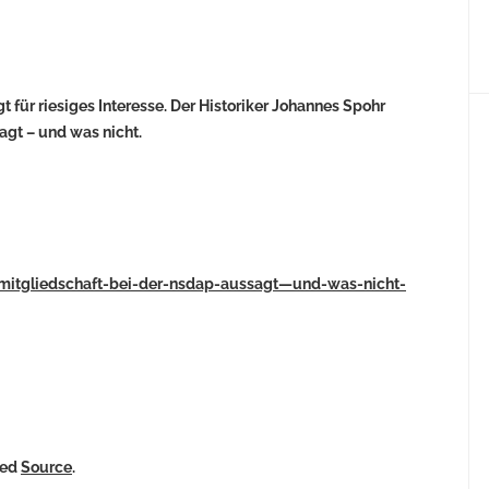
für riesiges Interesse. Der Historiker Johannes Spohr
agt – und was nicht.
-mitgliedschaft-bei-der-nsdap-aussagt—und-was-nicht-
ked
Source
.