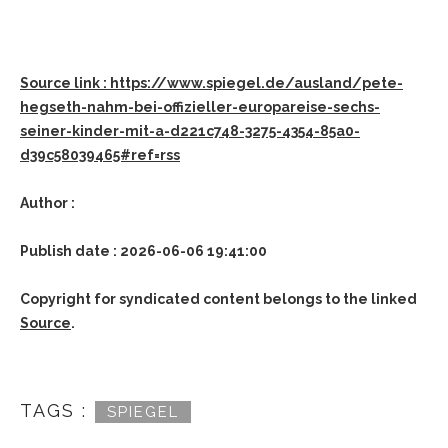
Source link : https://www.spiegel.de/ausland/pete-
hegseth-nahm-bei-offizieller-europareise-sechs-
seiner-kinder-mit-a-d221c748-3275-4354-85a0-
d39c58039465#ref=rss
Author :
Publish date : 2026-06-06 19:41:00
Copyright for syndicated content belongs to the linked
Source
.
TAGS :
SPIEGEL