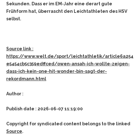
Sekunden. Dass er im EM-Jahr eine derart gute
Frühform hat, überrascht den Leichtathleten des HSV
selbst.
Source link :
https://www.welt.de/sport/leichtathletik/article6a254
e5454cb5c359edffced/owen-ansah-ich-wollte-zeigen-
dass-ich-kein-one-hit-wonder-bin-sagt-der-
rekordmann.html
Author :
Publish date : 2026-06-07 11:19:00
Copyright for syndicated content belongs to the linked
Source
.