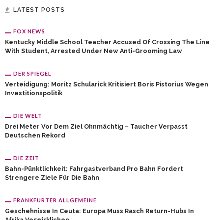
LATEST POSTS
FOX NEWS
Kentucky Middle School Teacher Accused Of Crossing The Line
With Student, Arrested Under New Anti-Grooming Law
DER SPIEGEL
Verteidigung: Moritz Schularick Kritisiert Boris Pistorius Wegen
Investitionspolitik
DIE WELT
Drei Meter Vor Dem Ziel Ohnmächtig – Taucher Verpasst
Deutschen Rekord
DIE ZEIT
Bahn-Pünktlichkeit: Fahrgastverband Pro Bahn Fordert
Strengere Ziele Für Die Bahn
FRANKFURTER ALLGEMEINE
Geschehnisse In Ceuta: Europa Muss Rasch Return-Hubs In
Afrika Verwirklichen