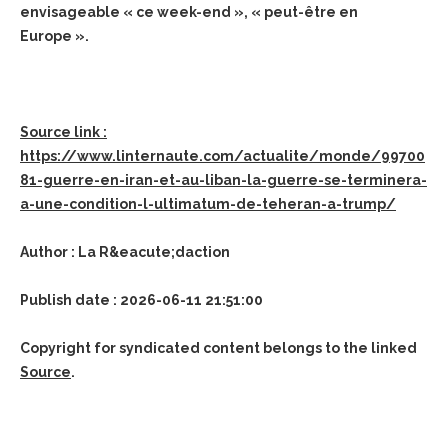
envisageable « ce week-end », « peut-être en
Europe ».
Source link :
https://www.linternaute.com/actualite/monde/99700
81-guerre-en-iran-et-au-liban-la-guerre-se-terminera-
a-une-condition-l-ultimatum-de-teheran-a-trump/
Author : La R&eacute;daction
Publish date : 2026-06-11 21:51:00
Copyright for syndicated content belongs to the linked
Source
.