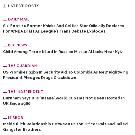
LATEST POSTS
DAILY MAIL
Six-Foot-10 Former Knicks And Celtics Star Officially Declares
For WNBA Draft As League’s Trans Debate Explodes
BBC NEWS
Child Among Three Killed In Russian Missile Attacks Near Kyiv
THE GUARDIAN
US Promises $1bn In Security Aid To Colombia As New Rightwing
President Pledges Drugs Crackdown
THE INDEPENDENT
Burnham Says It Is ‘insane’ World Cup Has Not Been Hosted In
UK Since 1966
MIRROR
Inside Illicit Relationship Between Prison Officer Pals And Jailed
Gangster Brothers