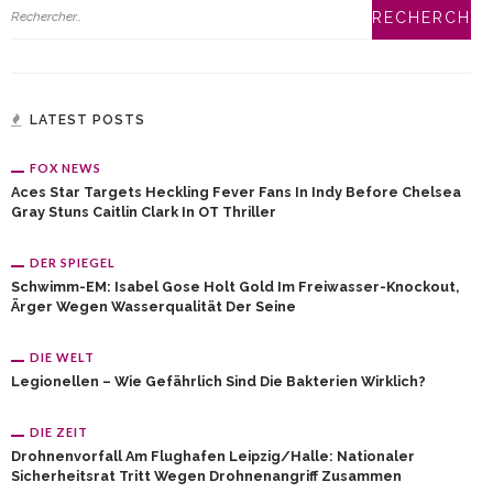
LATEST POSTS
FOX NEWS
Aces Star Targets Heckling Fever Fans In Indy Before Chelsea
Gray Stuns Caitlin Clark In OT Thriller
DER SPIEGEL
Schwimm-EM: Isabel Gose Holt Gold Im Freiwasser-Knockout,
Ärger Wegen Wasserqualität Der Seine
DIE WELT
Legionellen – Wie Gefährlich Sind Die Bakterien Wirklich?
DIE ZEIT
Drohnenvorfall Am Flughafen Leipzig/Halle: Nationaler
Sicherheitsrat Tritt Wegen Drohnenangriff Zusammen