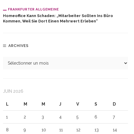
FRANKFURTER ALLGEMEINE
Homeoffice Kann Schaden: „Mitarbeiter Sollten Ins Büro
Kommen, Weil Sie Dort Einen Mehrwert Erleben“
ARCHIVES
JUIN 2026
L
M
M
J
V
S
D
1
2
3
4
5
6
7
8
9
10
11
12
13
14