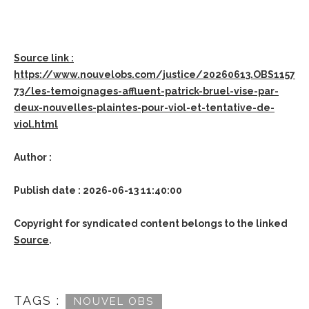
Source link :
https://www.nouvelobs.com/justice/20260613.OBS1157
73/les-temoignages-affluent-patrick-bruel-vise-par-
deux-nouvelles-plaintes-pour-viol-et-tentative-de-
viol.html
Author :
Publish date : 2026-06-13 11:40:00
Copyright for syndicated content belongs to the linked
Source
.
TAGS :
NOUVEL OBS