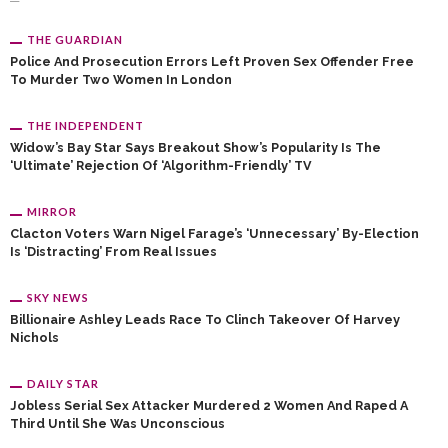
THE GUARDIAN
Police And Prosecution Errors Left Proven Sex Offender Free
To Murder Two Women In London
THE INDEPENDENT
Widow’s Bay Star Says Breakout Show’s Popularity Is The
‘ultimate’ Rejection Of ‘algorithm-Friendly’ TV
MIRROR
Clacton Voters Warn Nigel Farage’s ‘unnecessary’ By-Election
Is ‘distracting’ From Real Issues
SKY NEWS
Billionaire Ashley Leads Race To Clinch Takeover Of Harvey
Nichols
DAILY STAR
Jobless Serial Sex Attacker Murdered 2 Women And Raped A
Third Until She Was Unconscious