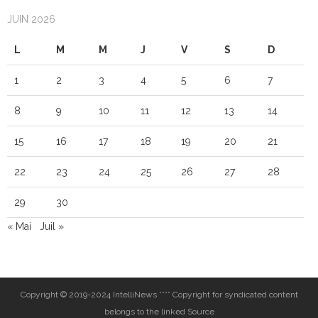
JUIN 2026
L
M
M
J
V
S
D
1
2
3
4
5
6
7
8
9
10
11
12
13
14
15
16
17
18
19
20
21
22
23
24
25
26
27
28
29
30
« Mai
Juil »
Copyright © 2019-2024 IntelliNews **** Copyright for syndicated content
belongs to the linked Source