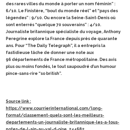
des rares villes du monde à porter un nom féminin” :
6/10. Le Finistère, “bout du monde réel” et “pays des
légendes” : 9/10. Ou encore la Seine-Saint-Denis où
sont enterrés “quelque 70 souverains” : 4/10.
Journaliste britannique spécialiste du voyage, Anthony
Peregrine explore la France depuis près de quarante
ans. Pour “The Daily Telegraph”, il a entrepris la
fastidieuse tâche de donner une note aux
96 départements de France métropolitaine. Des avis
plus ou moins fondés, le tout saupoudré d’un humour
pince-sans-rire “so british”.
Source link :
https://www.courrierinternational.com/long-
format/classement-quels-sont-les-meilleurs-
departements-un-journaliste-britannique-les-a-tous-
notes-de-l-ain-au-val-d-oise_244682