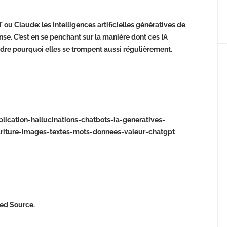
ou Claude: les intelligences artificielles génératives de
se. C’est en se penchant sur la manière dont ces IA
dre pourquoi elles se trompent aussi régulièrement.
plication-hallucinations-chatbots-ia-generatives-
ecriture-images-textes-mots-donnees-valeur-chatgpt
ked
Source
.