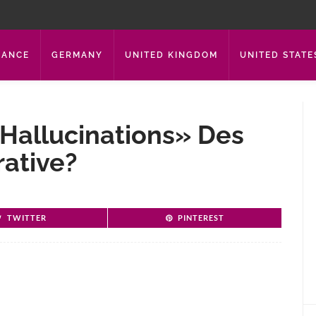
RANCE
GERMANY
UNITED KINGDOM
UNITED STATE
«hallucinations» Des
rative?
TWITTER
PINTEREST