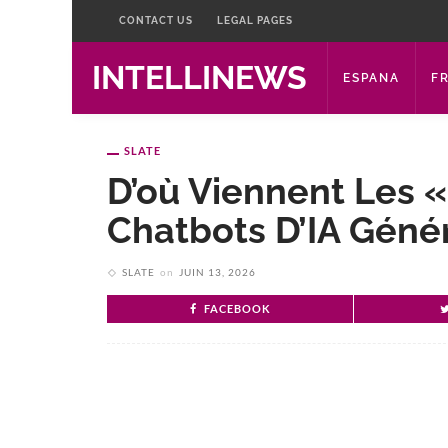
CONTACT US
LEGAL PAGES
INTELLINEWS
ESPANA
F
SLATE
D’où Viennent Les 
Chatbots D’IA Géné
SLATE
on
JUIN 13, 2026
FACEBOOK