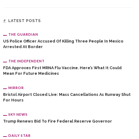
LATEST POSTS
THE GUARDIAN
US Police Officer Accused Of Killing Three People In Mexico
Arrested At Border
THE INDEPENDENT
FDA Approves First MRNA Flu Vaccine. Here’s What It Could
Mean For Future Medicines
MIRROR
Bristol Airport Closed Live: Mass Cancellations As Runway Shut
For Hours
SKY NEWS
Trump Renews Bid To Fire Federal Reserve Governor
DAILY STAR