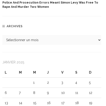
Police And Prosecution Errors Meant Simon Levy Was Free To
Rape And Murder Two Women
ARCHIVES
JANVIER 2025
L
M
M
J
V
S
D
1
2
3
4
5
6
7
8
9
10
11
12
13
14
15
16
17
18
19