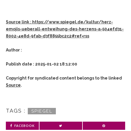
Source link : https://www.spiegel.de/kultur/herz-
emojis-ueberall-entweihung-des-herzens-a-504efd31-
8002-4e8d-9fab-d3f8855bc2c2#ref=rss
Author :
Publish date : 2025-01-02 18:12:00
Copyright for syndicated content belongs to the linked
Source
.
TAGS :
SPIEGEL
FACEBOOK