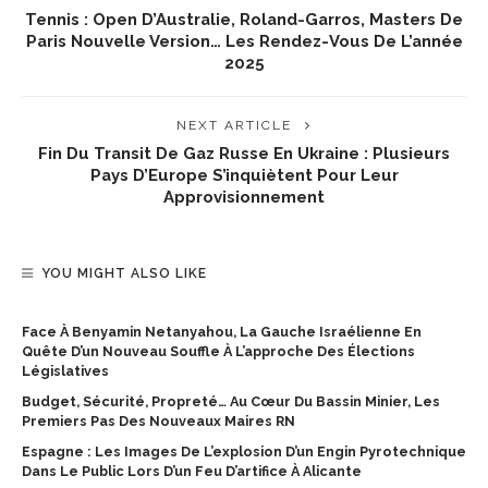
Tennis : Open D’Australie, Roland-Garros, Masters De
Paris Nouvelle Version… Les Rendez-Vous De L’année
2025
NEXT ARTICLE
Fin Du Transit De Gaz Russe En Ukraine : Plusieurs
Pays D’Europe S’inquiètent Pour Leur
Approvisionnement
YOU MIGHT ALSO LIKE
Face À Benyamin Netanyahou, La Gauche Israélienne En
Quête D’un Nouveau Souffle À L’approche Des Élections
Législatives
Budget, Sécurité, Propreté… Au Cœur Du Bassin Minier, Les
Premiers Pas Des Nouveaux Maires RN
Espagne : Les Images De L’explosion D’un Engin Pyrotechnique
Dans Le Public Lors D’un Feu D’artifice À Alicante