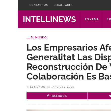
CONTACT US
LEGAL PAGES
INTELLINEWS
ESPANA
F
EL MUNDO
Los Empresarios Af
Generalitat Las Dis
Reconstrucción De 
Colaboración Es Ba
EL MUNDO
on
JANVIER 2, 2025
FACEBOOK