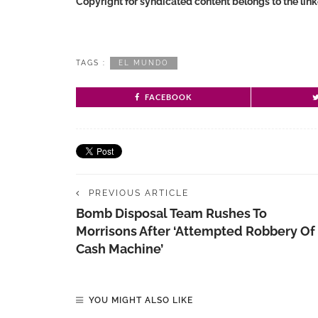
Copyright for syndicated content belongs to the lin
TAGS :
EL MUNDO
FACEBOOK
PREVIOUS ARTICLE
Bomb Disposal Team Rushes To
Morrisons After ‘attempted Robbery Of
Cash Machine’
YOU MIGHT ALSO LIKE