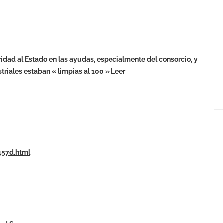
ridad al Estado en las ayudas, especialmente del consorcio, y
riales estaban « limpias al 100 » Leer
-
57d.html