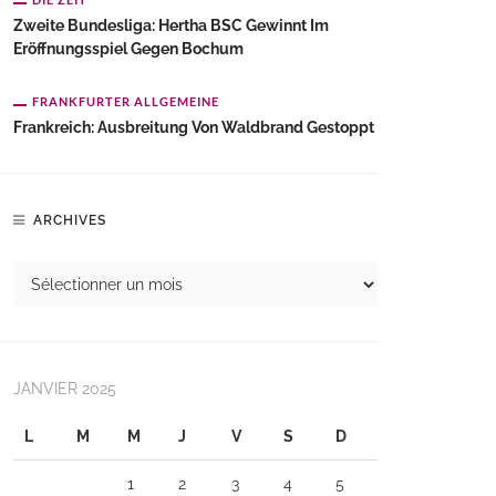
Zweite Bundesliga: Hertha BSC Gewinnt Im
Eröffnungsspiel Gegen Bochum
FRANKFURTER ALLGEMEINE
Frankreich: Ausbreitung Von Waldbrand Gestoppt
ARCHIVES
JANVIER 2025
L
M
M
J
V
S
D
1
2
3
4
5