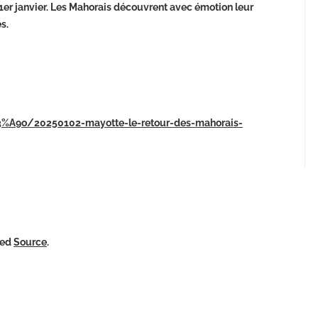
 1er janvier. Les Mahorais découvrent avec émotion leur
s.
C3%A9o/20250102-mayotte-le-retour-des-mahorais-
ked
Source
.