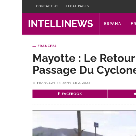
CONTACT US
LEGAL PAGES
INTELLINEWS
ESPANA
F
FRANCE24
Mayotte : Le Retou
Passage Du Cyclon
FRANCE24
on
JANVIER 2, 2025
FACEBOOK