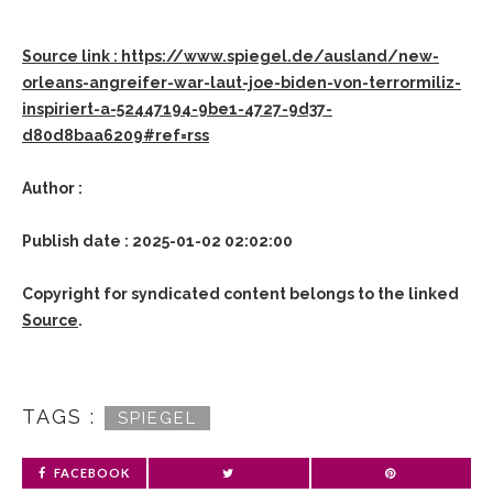
Source link : https://www.spiegel.de/ausland/new-
orleans-angreifer-war-laut-joe-biden-von-terrormiliz-
inspiriert-a-52447194-9be1-4727-9d37-
d80d8baa6209#ref=rss
Author :
Publish date : 2025-01-02 02:02:00
Copyright for syndicated content belongs to the linked
Source
.
TAGS :
SPIEGEL
FACEBOOK