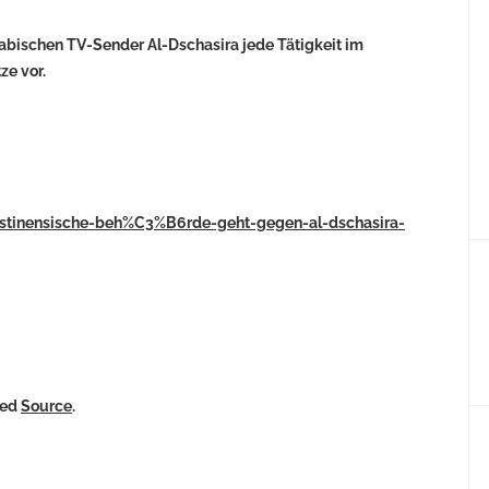
bischen TV-Sender Al-Dschasira jede Tätigkeit im
ze vor.
stinensische-beh%C3%B6rde-geht-gegen-al-dschasira-
ked
Source
.