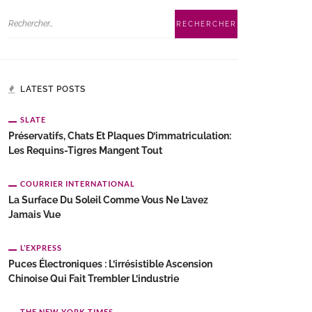
LATEST POSTS
SLATE
Préservatifs, Chats Et Plaques D’immatriculation:
Les Requins-Tigres Mangent Tout
COURRIER INTERNATIONAL
La Surface Du Soleil Comme Vous Ne L’avez
Jamais Vue
L’EXPRESS
Puces Électroniques : L’irrésistible Ascension
Chinoise Qui Fait Trembler L’industrie
THE NEW YORK TIMES