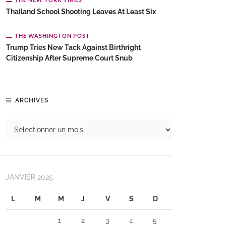
Thailand School Shooting Leaves At Least Six
THE WASHINGTON POST
Trump Tries New Tack Against Birthright
Citizenship After Supreme Court Snub
ARCHIVES
JANVIER 2025
L
M
M
J
V
S
D
1
2
3
4
5