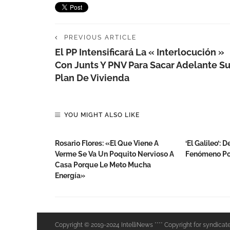
PREVIOUS ARTICLE
El PP Intensificará La « Interlocución »
Con Junts Y PNV Para Sacar Adelante S
Plan De Vivienda
YOU MIGHT ALSO LIKE
Rosario Flores: «El Que Viene A
‘El Galileo’:
Verme Se Va Un Poquito Nervioso A
Fenómeno P
Casa Porque Le Meto Mucha
Energía»
Copyright © 2019-2024 IntelliNews **** Copyright for syndicat