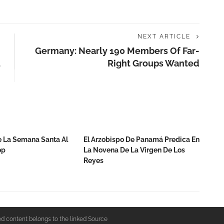
NEXT ARTICLE
Germany: Nearly 190 Members Of Far-
u
Right Groups Wanted
 De La Semana Santa Al
El Arzobispo De Panamá Predica En
op
La Novena De La Virgen De Los
Reyes
ed content belongs to the linked Source