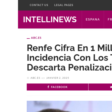
CONTACT US
LEGAL PAGES
INTELLINEWS
ESPANA
F
ABC.ES
Renfe Cifra En 1 Mil
Incidencia Con Los 
Descarta Penalizac
ABC.ES
on
JANVIER 2, 2025
FACEBOOK