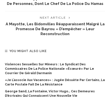
De Personnes, Dont Le Chef De La Police Du Hamas
NEXT ARTICLE
A Mayotte, Les Bidonvilles Réapparaissent Malgré La
Promesse De Bayrou « D’empêcher » Leur
Reconstruction
YOU MIGHT ALSO LIKE
Violences Sexuelles Sur Mineurs : Le Syndicat Des
Commissaires De La Police Nationale «écœuré» Par Le
Courrier De Gérald Darmanin
«Je L’associe Aux Vacances» : Jugée Désuète Par Certains, La
Carte Postale Fait De La Résistance
George Sand, La Fontaine, Victor Hugo… Ces Demeures
D’écrivains Qui Connaissent Une Nouvelle Vie