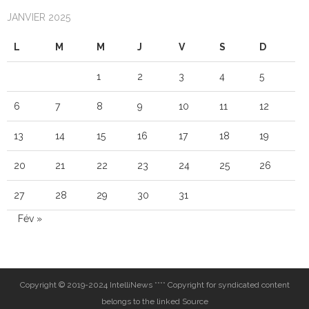
JANVIER 2025
L
M
M
J
V
S
D
1
2
3
4
5
6
7
8
9
10
11
12
13
14
15
16
17
18
19
20
21
22
23
24
25
26
27
28
29
30
31
Fév »
Copyright © 2019-2024 IntelliNews **** Copyright for syndicated content
belongs to the linked Source