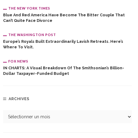
THE NEW YORK TIMES
Blue And Red America Have Become The Bitter Couple That
Can’t Quite Face Divorce
THE WASHINGTON POST
Europe’s Royals Built Extraordinarily Lavish Retreats. Here’s
Where To Visit.
FOX NEWS
IN CHARTS: A Visual Breakdown Of The Smithsonian’s Billion-
Dollar Taxpayer-Funded Budget
ARCHIVES