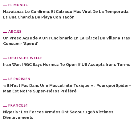
EL MUNDO
Havaianas Lo Confirma: El Calzado Más Viral De La Temporada
Es Una Chancla De Playa Con Tacón
ABC.ES
Un Preso Agrede A Un Funcionario En La Cárcel De Villena Tras
Consumir ‘speed’
DEUTSCHE WELLE
Iran War: IRGC Says Hormuz To Open If US Accepts Iran’s Terms
LE PARISIEN
« Il N’est Pas Dans Une Masculinité Toxique » : Pourquoi Spider-
Man Est Notre Super-Héros Préféré
FRANCE24
Nigeria : Les Forces Armées Ont Secouru 308 Victimes
D’enlèvements