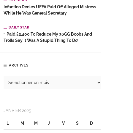
Infantino Denies UEFA Paid Off Alleged Mistress
While He Was General Secretary
DAILY STAR
‘I Paid £2,400 To Reduce My 36GG Boobs And
Trolls Say It Was A Stupid Thing To Do’
ARCHIVES
JANVIER 2025
L
M
M
J
V
S
D