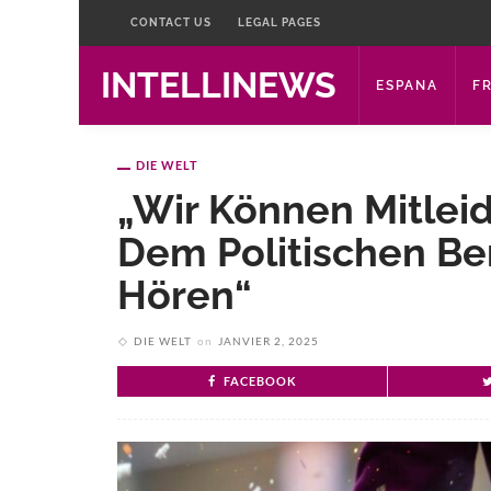
CONTACT US
LEGAL PAGES
INTELLINEWS
ESPANA
F
DIE WELT
„Wir Können Mitle
Dem Politischen Be
Hören“
DIE WELT
on
JANVIER 2, 2025
FACEBOOK