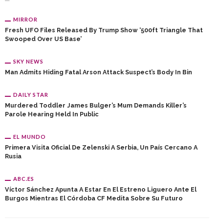
MIRROR
Fresh UFO Files Released By Trump Show ‘500ft Triangle That
Swooped Over US Base’
SKY NEWS
Man Admits Hiding Fatal Arson Attack Suspect’s Body In Bin
DAILY STAR
Murdered Toddler James Bulger’s Mum Demands Killer’s
Parole Hearing Held In Public
EL MUNDO
Primera Visita Oficial De Zelenski A Serbia, Un País Cercano A
Rusia
ABC.ES
Víctor Sánchez Apunta A Estar En El Estreno Liguero Ante El
Burgos Mientras El Córdoba CF Medita Sobre Su Futuro