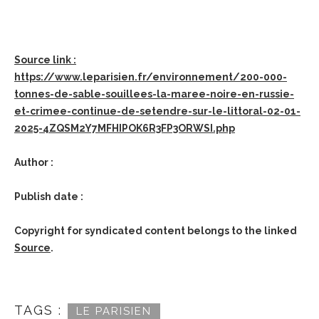
Source link :
https://www.leparisien.fr/environnement/200-000-
tonnes-de-sable-souillees-la-maree-noire-en-russie-
et-crimee-continue-de-setendre-sur-le-littoral-02-01-
2025-4ZQSM2Y7MFHIPOK6R3FP3ORWSI.php
Author :
Publish date :
Copyright for syndicated content belongs to the linked
Source
.
TAGS :
LE PARISIEN