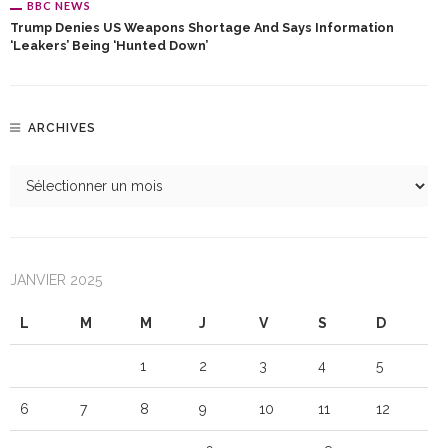
BBC NEWS
Trump Denies US Weapons Shortage And Says Information
‘leakers’ Being ‘hunted Down’
ARCHIVES
JANVIER 2025
L
M
M
J
V
S
D
1
2
3
4
5
6
7
8
9
10
11
12