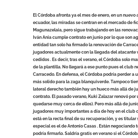
El Córdoba afronta ya el mes de enero, en un nuevo 
ecuador, las miradas se centran en el mercado de fi
Magunazelaia, pero sigue trabajando en las renovacion
Iván Ania cumple contrato en junio por lo que son a
entidad tan solo ha firmado la renovación de Carrac
jugadores actualmente con la llegada del atacante v
cedidos . Es decir, tras el verano, el Córdoba solo m
de la plantilla. No llegará a ese punto pues el club
Carracedo. En defensa, el Córdoba podría perder a un
más solido para la zaga blanquiverde. Tampoco tiene
lateral derecho también hay un hueco más allá de ju
contrato. El pasado verano, Kuki Zalazar renovó por
quedarse muy cerca de ellos). Pero más allá de junio
jugadores muy importantes a día de hoy en el club 
está en la recta final de su recuperación, y es titula
especial es el de Antonio Casas . Están negociando 
podría firmarlo. Saldría gratis en verano si el Córdo