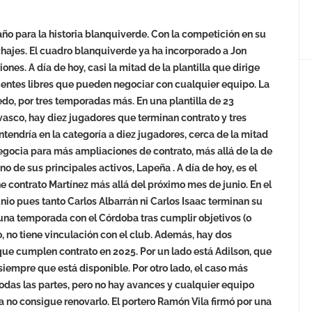
año para la historia blanquiverde. Con la competición en su
chajes. El cuadro blanquiverde ya ha incorporado a Jon
es. A día de hoy, casi la mitad de la plantilla que dirige
gentes libres que pueden negociar con cualquier equipo. La
edo, por tres temporadas más. En una plantilla de 23
asco, hay diez jugadores que terminan contrato y tres
antendría en la categoría a diez jugadores, cerca de la mitad
 negocia para más ampliaciones de contrato, más allá de la de
o de sus principales activos, Lapeña . A día de hoy, es el
 contrato Martínez más allá del próximo mes de junio. En el
nio pues tanto Carlos Albarrán ni Carlos Isaac terminan su
 una temporada con el Córdoba tras cumplir objetivos (o
, no tiene vinculación con el club. Además, hay dos
que cumplen contrato en 2025. Por un lado está Adilson, que
r siempre que está disponible. Por otro lado, el caso más
todas las partes, pero no hay avances y cualquier equipo
ba no consigue renovarlo. El portero Ramón Vila firmó por una