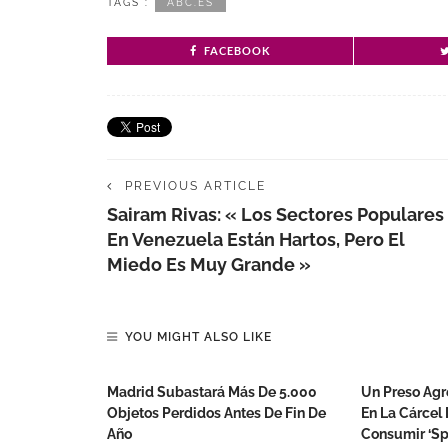
TAGS :
ABC.ES
FACEBOOK
PREVIOUS ARTICLE
Sairam Rivas: « Los Sectores Populares
En Venezuela Están Hartos, Pero El
Miedo Es Muy Grande »
YOU MIGHT ALSO LIKE
Madrid Subastará Más De 5.000
Un Preso Agr
Objetos Perdidos Antes De Fin De
En La Cárcel 
Año
Consumir ‘sp