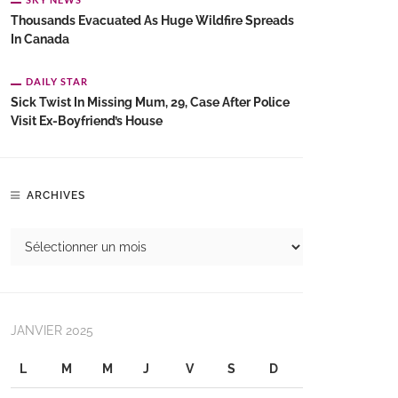
Thousands Evacuated As Huge Wildfire Spreads
In Canada
DAILY STAR
Sick Twist In Missing Mum, 29, Case After Police
Visit Ex-Boyfriend’s House
ARCHIVES
JANVIER 2025
L
M
M
J
V
S
D