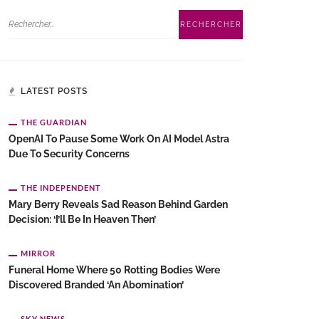
LATEST POSTS
THE GUARDIAN
OpenAI To Pause Some Work On AI Model Astra
Due To Security Concerns
THE INDEPENDENT
Mary Berry Reveals Sad Reason Behind Garden
Decision: ‘I’ll Be In Heaven Then’
MIRROR
Funeral Home Where 50 Rotting Bodies Were
Discovered Branded ‘an Abomination’
SKY NEWS